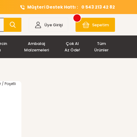
Müşteri Destek Hattı :
0 543 213 42 82
Üye Girişi
Sepetim
rcin
Ambalaj
Çok Al
Tüm
ı
Malzemeleri
Az Öde!
Ürünler