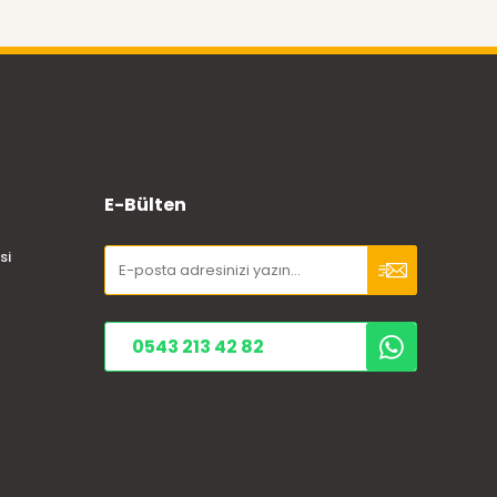
E-Bülten
si
0543 213 42 82