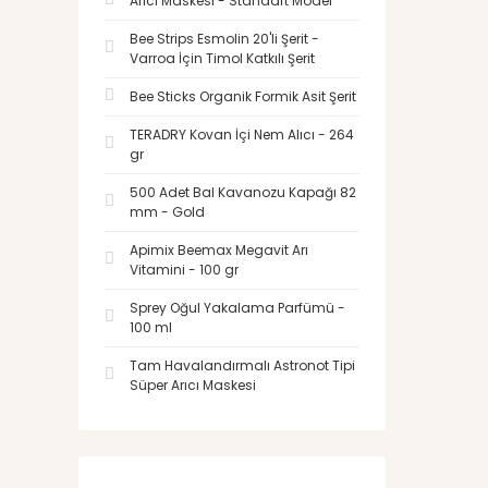
Arıcı Maskesi - Standart Model
Bee Strips Esmolin 20'li Şerit -
Varroa İçin Timol Katkılı Şerit
Bee Sticks Organik Formik Asit Şerit
TERADRY Kovan İçi Nem Alıcı - 264
gr
500 Adet Bal Kavanozu Kapağı 82
mm - Gold
Apimix Beemax Megavit Arı
Vitamini - 100 gr
Sprey Oğul Yakalama Parfümü -
100 ml
Tam Havalandırmalı Astronot Tipi
Süper Arıcı Maskesi