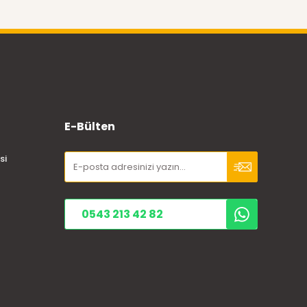
E-Bülten
si
0543 213 42 82