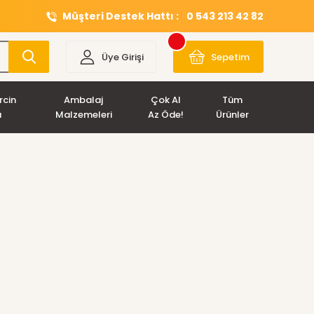
Müşteri Destek Hattı :
0 543 213 42 82
Üye Girişi
Sepetim
rcin
Ambalaj
Çok Al
Tüm
ı
Malzemeleri
Az Öde!
Ürünler