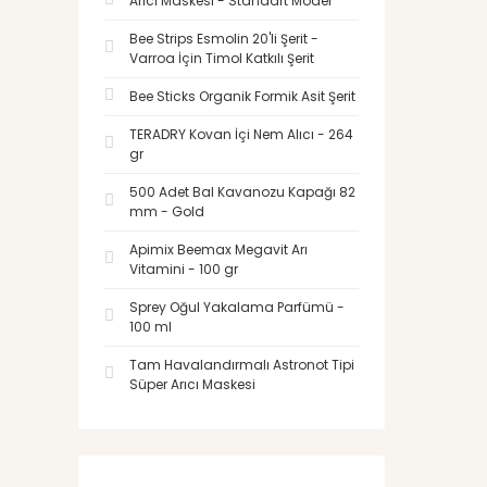
Arıcı Maskesi - Standart Model
Bee Strips Esmolin 20'li Şerit -
Varroa İçin Timol Katkılı Şerit
Bee Sticks Organik Formik Asit Şerit
TERADRY Kovan İçi Nem Alıcı - 264
gr
500 Adet Bal Kavanozu Kapağı 82
mm - Gold
Apimix Beemax Megavit Arı
Vitamini - 100 gr
Sprey Oğul Yakalama Parfümü -
100 ml
Tam Havalandırmalı Astronot Tipi
Süper Arıcı Maskesi