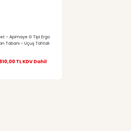
et - Apimaye G Tipi Ergo
an Tabanı - Uçuş Tahtalı
810,00 TL
KDV Dahil