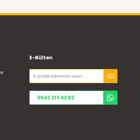
E-Bülten
si
0543 213 42 82