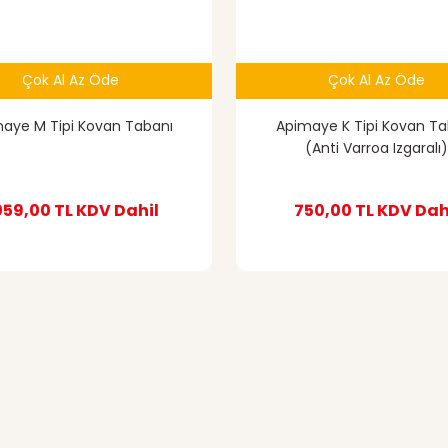
Çok Al Az Öde
Çok Al Az Öde
aye M Tipi Kovan Tabanı
Apimaye K Tipi Kovan Ta
(Anti Varroa Izgaralı
059,00 TL
KDV Dahil
750,00 TL
KDV Dah