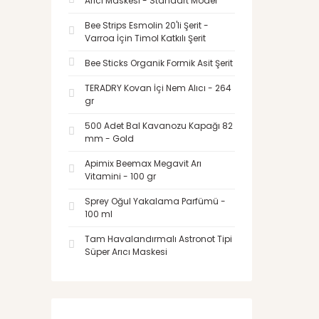
Arıcı Maskesi - Standart Model
Bee Strips Esmolin 20'li Şerit -
Varroa İçin Timol Katkılı Şerit
Bee Sticks Organik Formik Asit Şerit
TERADRY Kovan İçi Nem Alıcı - 264
gr
500 Adet Bal Kavanozu Kapağı 82
mm - Gold
Apimix Beemax Megavit Arı
Vitamini - 100 gr
Sprey Oğul Yakalama Parfümü -
100 ml
Tam Havalandırmalı Astronot Tipi
Süper Arıcı Maskesi