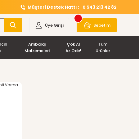
Müşteri Destek Hattı :
0 543 213 42 82
Üye Girişi
Sepetim
rcin
Ambalaj
Çok Al
Tüm
ı
Malzemeleri
Az Öde!
Ürünler