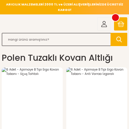
ARICILIK MALZEMELERİ 2000 TL ve ÜZERİ ALIŞVERİŞLERİNİZDE ÜCRETSİZ
KARGO!
Polen Tuzaklı Kovan Altlığı