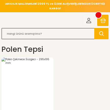
ARICILIK MALZEMELERİ 2000 TL ve ÜZERİ ALIŞVERİŞLERİNİZDE ÜCRETSİZ
KARGO!
Polen Tepsi