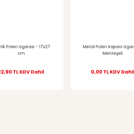
tik Polen Izgarası - 17x27
Metal Polen Kapanı Izgar
cm
Menteşeli
22,90 TL
KDV Dahil
0,00 TL
KDV Dahi