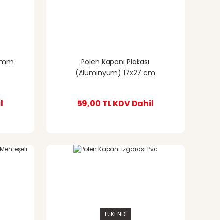
0 mm
Polen Kapanı Plakası
(Alüminyum) 17x27 cm
l
59,00 TL
KDV Dahil
TÜKENDİ