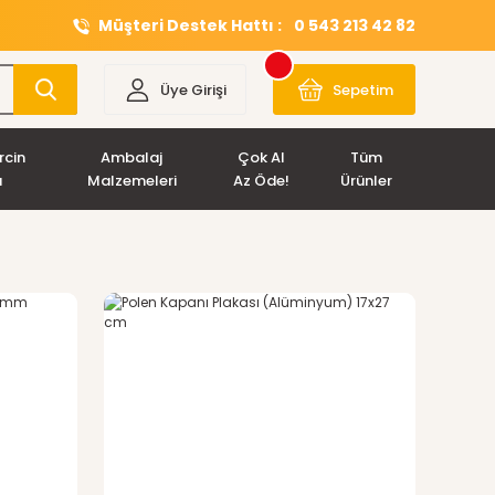
Müşteri Destek Hattı :
0 543 213 42 82
Üye Girişi
Sepetim
rcin
Ambalaj
Çok Al
Tüm
ı
Malzemeleri
Az Öde!
Ürünler