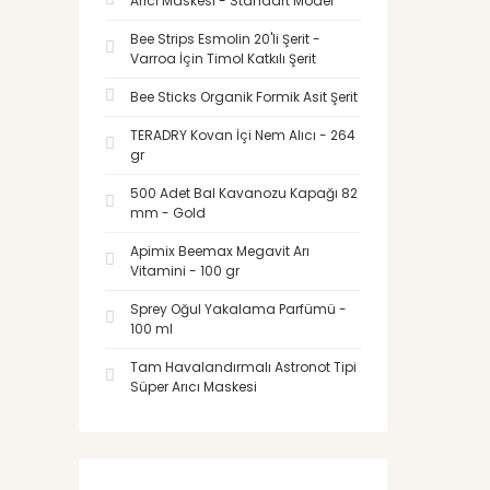
Arıcı Maskesi - Standart Model
Bee Strips Esmolin 20'li Şerit -
Varroa İçin Timol Katkılı Şerit
Bee Sticks Organik Formik Asit Şerit
TERADRY Kovan İçi Nem Alıcı - 264
gr
500 Adet Bal Kavanozu Kapağı 82
mm - Gold
Apimix Beemax Megavit Arı
Vitamini - 100 gr
Sprey Oğul Yakalama Parfümü -
100 ml
Tam Havalandırmalı Astronot Tipi
Süper Arıcı Maskesi