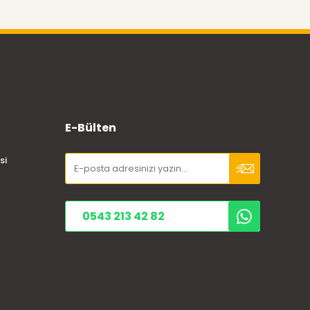
E-Bülten
si
0543 213 42 82