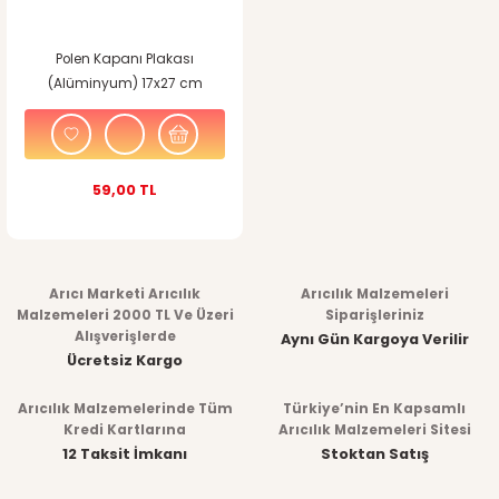
Polen Kapanı Plakası
(Alüminyum) 17x27 cm
59,00 TL
Arıcı Marketi Arıcılık
Arıcılık Malzemeleri
Malzemeleri 2000 TL Ve Üzeri
Siparişleriniz
Alışverişlerde
Aynı Gün Kargoya Verilir
Ücretsiz Kargo
Arıcılık Malzemelerinde Tüm
Türkiye’nin En Kapsamlı
Kredi Kartlarına
Arıcılık Malzemeleri Sitesi
12 Taksit İmkanı
Stoktan Satış