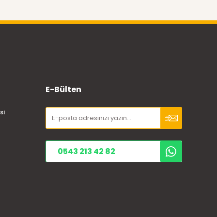
E-Bülten
si
0543 213 42 82