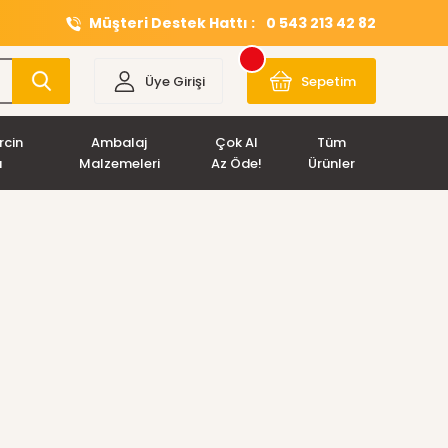
Müşteri Destek Hattı :
0 543 213 42 82
Üye Girişi
Sepetim
rcin
Ambalaj
Çok Al
Tüm
ı
Malzemeleri
Az Öde!
Ürünler