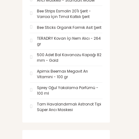
Arıcı Maskesi - Standart Model
Bee Strips Esmolin 20'li Şerit -
Varroa İçin Timol Katkılı Şerit
Bee Sticks Organik Formik Asit Şerit
TERADRY Kovan İçi Nem Alıcı - 264
gr
500 Adet Bal Kavanozu Kapağı 82
mm - Gold
Apimix Beemax Megavit Arı
Vitamini - 100 gr
Sprey Oğul Yakalama Parfümü -
100 ml
Tam Havalandırmalı Astronot Tipi
Süper Arıcı Maskesi