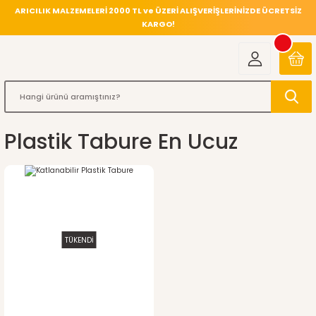
ARICILIK MALZEMELERİ 2000 TL ve ÜZERİ ALIŞVERİŞLERİNİZDE ÜCRETSİZ
KARGO!
Plastik Tabure En Ucuz
TÜKENDİ