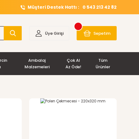
Müşteri Destek Hattı :
0 543 213 42 82
Üye Girişi
Sepetim
rcin
Ambalaj
Çok Al
Tüm
ı
Malzemeleri
Az Öde!
Ürünler