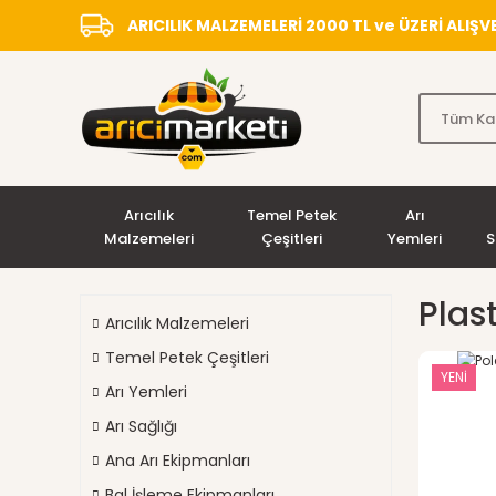
ARICILIK MALZEMELERİ 2000 TL ve ÜZERİ ALIŞ
Arıcılık
Temel Petek
Arı
Malzemeleri
Çeşitleri
Yemleri
S
Plas
Arıcılık Malzemeleri
Temel Petek Çeşitleri
YENİ
Arı Yemleri
Arı Sağlığı
Ana Arı Ekipmanları
Bal İşleme Ekipmanları