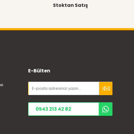
Stoktan Satış
E-Bülten
si
0543 213 42 82