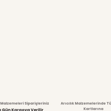
k Malzemeleri Siparişleriniz
Arıcılık Malzemelerinde T
Kartlarına
ı Gün Kargoya Verilir