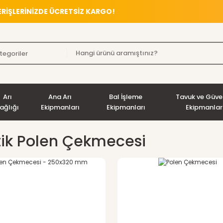
VERİŞLERİNİZDE ÜCRETSİZ KARGO!
Arı
Ana Arı
Bal İşleme
Tavuk ve Güve
ağlığı
Ekipmanları
Ekipmanları
Ekipmanlar
tik Polen Çekmecesi