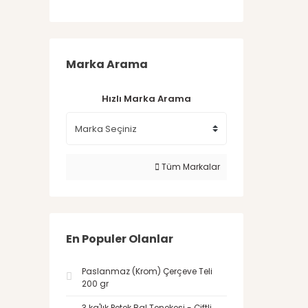
Marka Arama
Hızlı Marka Arama
Tüm Markalar
En Populer Olanlar
Paslanmaz (Krom) Çerçeve Teli
200 gr
3 kg'lık Petek Bal Tenekesi - Çiftli