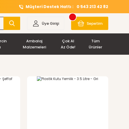
Müşteri Destek Hattı :
0 543 213 42 82
Üye Girişi
Sepetim
rcin
Ambalaj
Çok Al
Tüm
ı
Malzemeleri
Az Öde!
Ürünler