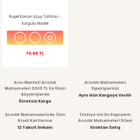
Ruşet Kovan Uçuş Tahtası -
Sürgülü Model
70,00 TL
Arıcı Marketi Arıcılık
Arıcılık Malzemeleri
Malzemeleri 2000 TL Ve Üzeri
Siparişleriniz
Alışverişlerde
Aynı Gün Kargoya Verilir
Ücretsiz Kargo
Arıcılık Malzemelerinde Tüm
Türkiye’nin En Kapsamlı
Kredi Kartlarına
Arıcılık Malzemeleri Sitesi
12 Taksit İmkanı
Stoktan Satış