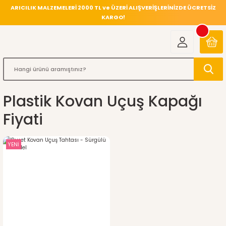
ARICILIK MALZEMELERİ 2000 TL ve ÜZERİ ALIŞVERİŞLERİNİZDE ÜCRETSİZ
KARGO!
Plastik Kovan Uçuş Kapağı
Fiyati
YENİ