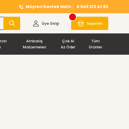
Müşteri Destek Hattı :
0 543 213 42 82
Üye Girişi
Sepetim
rcin
Ambalaj
Çok Al
Tüm
ı
Malzemeleri
Az Öde!
Ürünler