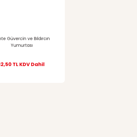
te Güvercin ve Bıldırcın
Yumurtası
12,50 TL
KDV Dahil