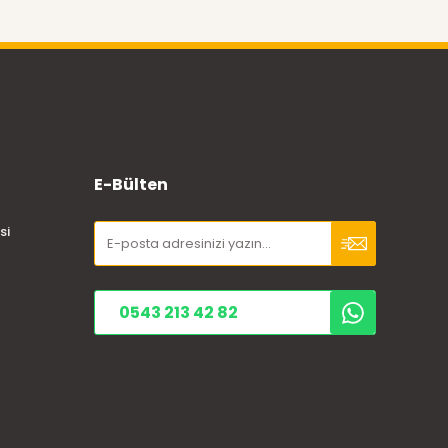
E-Bülten
si
0543 213 42 82