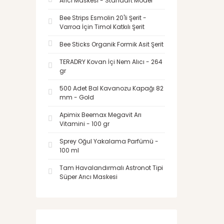
Arıcı Maskesi - Standart Model
Bee Strips Esmolin 20'li Şerit -
Varroa İçin Timol Katkılı Şerit
Bee Sticks Organik Formik Asit Şerit
TERADRY Kovan İçi Nem Alıcı - 264
gr
500 Adet Bal Kavanozu Kapağı 82
mm - Gold
Apimix Beemax Megavit Arı
Vitamini - 100 gr
Sprey Oğul Yakalama Parfümü -
100 ml
Tam Havalandırmalı Astronot Tipi
Süper Arıcı Maskesi