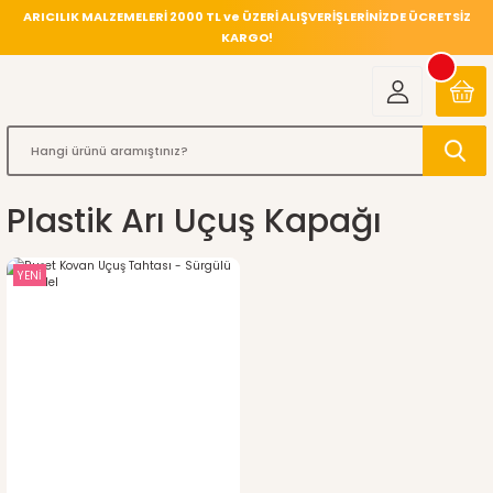
ARICILIK MALZEMELERİ 2000 TL ve ÜZERİ ALIŞVERİŞLERİNİZDE ÜCRETSİZ
KARGO!
Plastik Arı Uçuş Kapağı
YENİ