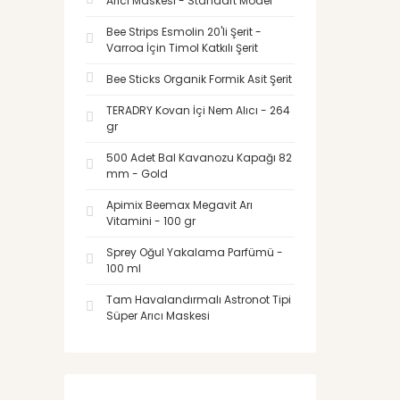
Arıcı Maskesi - Standart Model
Bee Strips Esmolin 20'li Şerit -
Varroa İçin Timol Katkılı Şerit
Bee Sticks Organik Formik Asit Şerit
TERADRY Kovan İçi Nem Alıcı - 264
gr
500 Adet Bal Kavanozu Kapağı 82
mm - Gold
Apimix Beemax Megavit Arı
Vitamini - 100 gr
Sprey Oğul Yakalama Parfümü -
100 ml
Tam Havalandırmalı Astronot Tipi
Süper Arıcı Maskesi