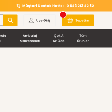
Müşteri Destek Hattı :
0 543 213 42 82
Üye Girişi
Sepetim
rcin
Ambalaj
Çok Al
Tüm
ı
Malzemeleri
Az Öde!
Ürünler