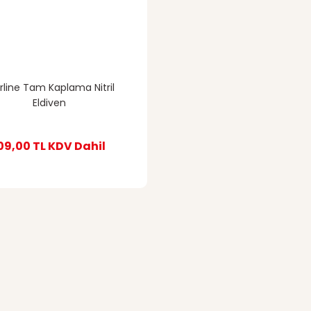
rline Tam Kaplama Nitril
Eldiven
09,00 TL
KDV Dahil