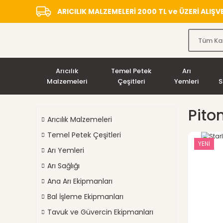
ARICILIK MALZEMELERİ 2000 TL ve ÜZERİ ALIŞ
Arıcılık
Temel Petek
Arı
Malzemeleri
Çeşitleri
Yemleri
S
Piton
Arıcılık Malzemeleri
Temel Petek Çeşitleri
YENİ
Arı Yemleri
Arı Sağlığı
Ana Arı Ekipmanları
Bal İşleme Ekipmanları
Tavuk ve Güvercin Ekipmanları