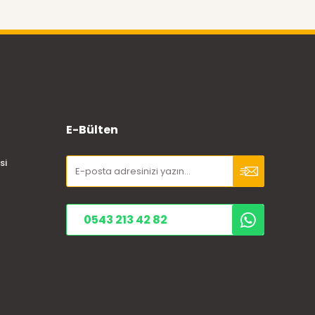
E-Bülten
si
0543 213 42 82