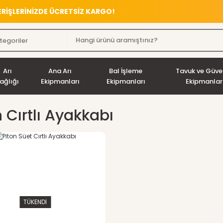
VERİŞLERİNİZDE ÜCRETSİZ KARGO!
Arı
Ana Arı
Bal İşleme
Tavuk ve Güve
ağlığı
Ekipmanları
Ekipmanları
Ekipmanlar
n Cırtlı Ayakkabı
TÜKENDİ