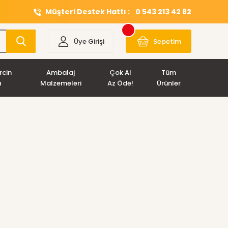
Müşteri Destek Hattı :
0 543 213 42 82
Üye Girişi
Sepetim
rcin
Ambalaj
Çok Al
Tüm
ı
Malzemeleri
Az Öde!
Ürünler