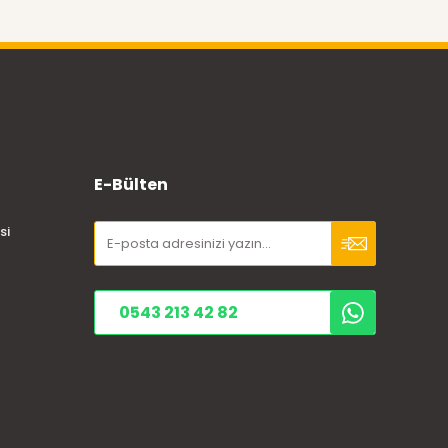
E-Bülten
si
0543 213 42 82