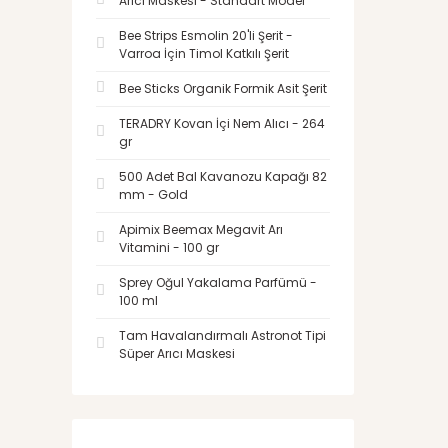
Arıcı Maskesi - Standart Model
Bee Strips Esmolin 20'li Şerit -
Varroa İçin Timol Katkılı Şerit
Bee Sticks Organik Formik Asit Şerit
TERADRY Kovan İçi Nem Alıcı - 264
gr
500 Adet Bal Kavanozu Kapağı 82
mm - Gold
Apimix Beemax Megavit Arı
Vitamini - 100 gr
Sprey Oğul Yakalama Parfümü -
100 ml
Tam Havalandırmalı Astronot Tipi
Süper Arıcı Maskesi