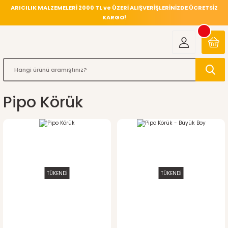
ARICILIK MALZEMELERİ 2000 TL ve ÜZERİ ALIŞVERİŞLERİNİZDE ÜCRETSİZ
KARGO!
Pipo Körük
TÜKENDİ
TÜKENDİ