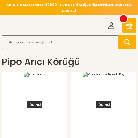
ARICILIK MALZEMELERİ 2000 TL ve ÜZERİ ALIŞVERİŞLERİNİZDE ÜCRETSİZ
KARGO!
Pipo Arıcı Körüğü
TÜKENDİ
TÜKENDİ