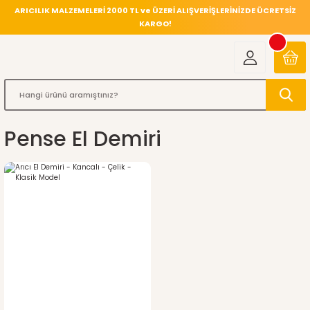
ARICILIK MALZEMELERİ 2000 TL ve ÜZERİ ALIŞVERİŞLERİNİZDE ÜCRETSİZ
KARGO!
Pense El Demiri