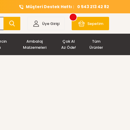
Müşteri Destek Hattı :
0 543 213 42 82
Üye Girişi
Sepetim
rcin
Ambalaj
Çok Al
Tüm
ı
Malzemeleri
Az Öde!
Ürünler