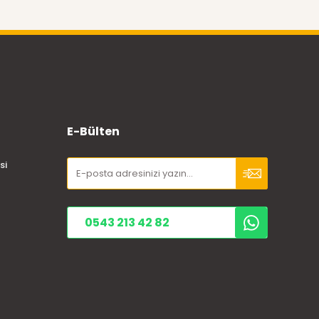
E-Bülten
si
0543 213 42 82