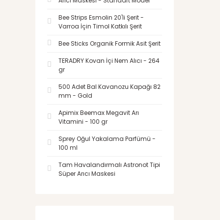
Arıcı Maskesi - Standart Model
Bee Strips Esmolin 20'li Şerit -
Varroa İçin Timol Katkılı Şerit
Bee Sticks Organik Formik Asit Şerit
TERADRY Kovan İçi Nem Alıcı - 264
gr
500 Adet Bal Kavanozu Kapağı 82
mm - Gold
Apimix Beemax Megavit Arı
Vitamini - 100 gr
Sprey Oğul Yakalama Parfümü -
100 ml
Tam Havalandırmalı Astronot Tipi
Süper Arıcı Maskesi