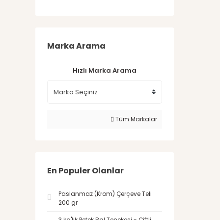
Marka Arama
Hızlı Marka Arama
Tüm Markalar
En Populer Olanlar
Paslanmaz (Krom) Çerçeve Teli
200 gr
3 kg'lık Petek Bal Tenekesi - Çiftli