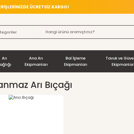
VERİŞLERİNİZDE ÜCRETSİZ KARGO!
Arı
Ana Arı
Bal İşleme
Tavuk ve Güve
ağlığı
Ekipmanları
Ekipmanları
Ekipmanlar
anmaz Arı Bıçağı