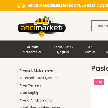
ARICILIK MALZEMELERİ 2000 TL ve ÜZERİ ALIŞ
Arıcılık
Temel Petek
Arı
Malzemeleri
Çeşitleri
Yemleri
S
Pasl
Arıcılık Malzemeleri
Temel Petek Çeşitleri
YENİ
Arı Yemleri
Arı Sağlığı
Ana Arı Ekipmanları
Bal İşleme Ekipmanları