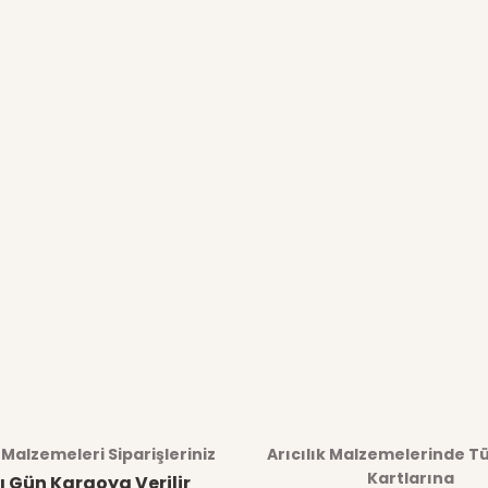
k Malzemeleri Siparişleriniz
Arıcılık Malzemelerinde T
Kartlarına
ı Gün Kargoya Verilir