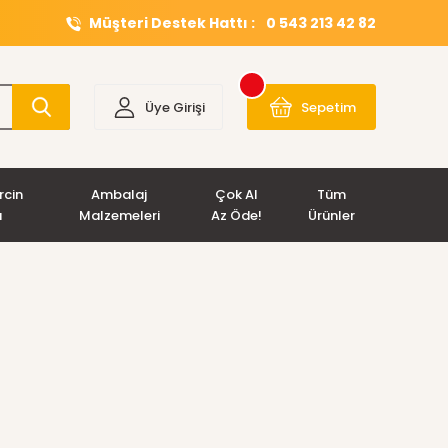
Müşteri Destek Hattı :
0 543 213 42 82
Üye Girişi
Sepetim
rcin
Ambalaj
Çok Al
Tüm
ı
Malzemeleri
Az Öde!
Ürünler