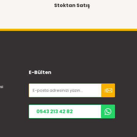
Stoktan Satış
E-Bülten
si
0543 213 42 82