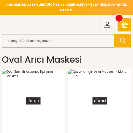
ARICILIK MALZEMELERİ 2000 TL ve ÜZERİ ALIŞVERİŞLERİNİZDE ÜCRETSİZ
KARGO!
Oval Arıcı Maskesi
TÜKENDİ
TÜKENDİ