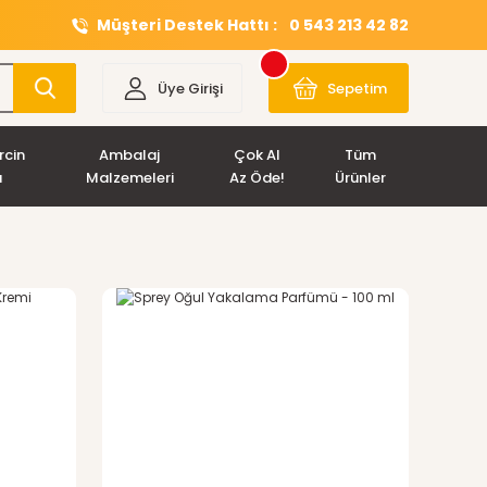
Müşteri Destek Hattı :
0 543 213 42 82
Üye Girişi
Sepetim
rcin
Ambalaj
Çok Al
Tüm
ı
Malzemeleri
Az Öde!
Ürünler