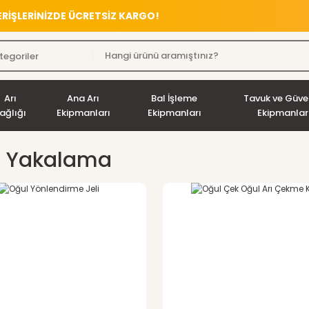
VERİŞLERİNİZDE ÜCRETSİZ KARGO!
Arı
Ana Arı
Bal İşleme
Tavuk ve Güve
ağlığı
Ekipmanları
Ekipmanları
Ekipmanlar
l Yakalama
%6
indirim