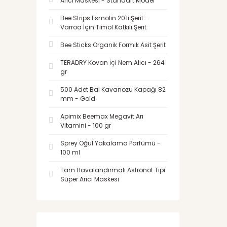
Arıcı Maskesi - Standart Model
Bee Strips Esmolin 20'li Şerit -
Varroa İçin Timol Katkılı Şerit
Bee Sticks Organik Formik Asit Şerit
TERADRY Kovan İçi Nem Alıcı - 264
gr
500 Adet Bal Kavanozu Kapağı 82
mm - Gold
Apimix Beemax Megavit Arı
Vitamini - 100 gr
Sprey Oğul Yakalama Parfümü -
100 ml
Tam Havalandırmalı Astronot Tipi
Süper Arıcı Maskesi