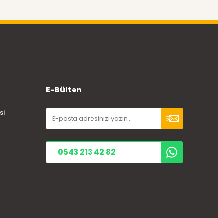
E-Bülten
si
0543 213 42 82