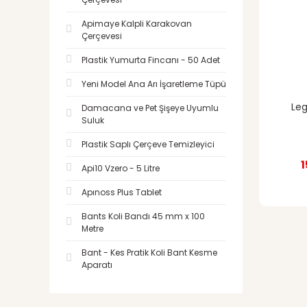
Apimaye Kalpli Karakovan
Çerçevesi
Plastik Yumurta Fincanı - 50 Adet
Yeni Model Ana Arı İşaretleme Tüpü
Le
Damacana ve Pet Şişeye Uyumlu
Suluk
Plastik Saplı Çerçeve Temizleyici
1
Api10 Vzero - 5 Litre
Apınoss Plus Tablet
Bants Koli Bandı 45 mm x 100
Metre
Bant - Kes Pratik Koli Bant Kesme
Aparatı