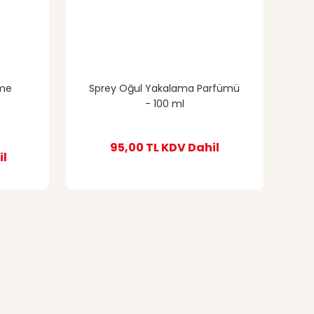
kme
Sprey Oğul Yakalama Parfümü
- 100 ml
95,00 TL
KDV Dahil
il