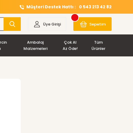
Müşteri Destek Hattı :
0 543 213 42 82
Üye Girişi
Sepetim
rcin
Ambalaj
Çok Al
Tüm
ı
Malzemeleri
Az Öde!
Ürünler