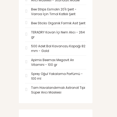
Arıcı Maskesi - Standart Model
Bee Strips Esmolin 20'li Şerit -
Varroa İçin Timol Katkılı Şerit
Bee Sticks Organik Formik Asit Şerit
TERADRY Kovan İçi Nem Alıcı - 264
gr
500 Adet Bal Kavanozu Kapağı 82
mm - Gold
Apimix Beemax Megavit Arı
Vitamini - 100 gr
Sprey Oğul Yakalama Parfümü -
100 ml
Tam Havalandırmalı Astronot Tipi
Süper Arıcı Maskesi