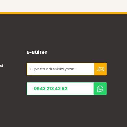
E-Bülten
si
0543 213 42 82