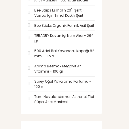
Arıcı Maskesi - Standart Model
Bee Strips Esmolin 20'li Şerit -
Varroa İçin Timol Katkılı Şerit
Bee Sticks Organik Formik Asit Şerit
TERADRY Kovan İçi Nem Alıcı - 264
gr
500 Adet Bal Kavanozu Kapağı 82
mm - Gold
Apimix Beemax Megavit Arı
Vitamini - 100 gr
Sprey Oğul Yakalama Parfümü -
100 ml
Tam Havalandırmalı Astronot Tipi
Süper Arıcı Maskesi