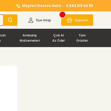
Müşteri Destek Hattı :
0 543 213 42 82
Üye Girişi
Sepetim
rcin
Ambalaj
Çok Al
Tüm
ı
Malzemeleri
Az Öde!
Ürünler