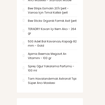
Arıcı Maskesi - Standart Model
Bee Strips Esmolin 20'li Şerit -
Varroa İçin Timol Katkılı Şerit
Bee Sticks Organik Formik Asit Şerit
TERADRY Kovan İçi Nem Alıcı - 264
gr
500 Adet Bal Kavanozu Kapağı 82
mm - Gold
Apimix Beemax Megavit Arı
Vitamini - 100 gr
Sprey Oğul Yakalama Parfümü -
100 ml
Tam Havalandırmalı Astronot Tipi
Süper Arıcı Maskesi