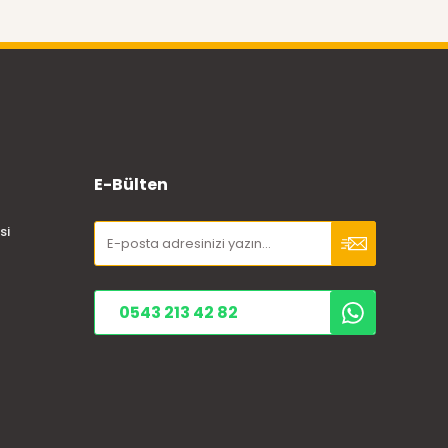
E-Bülten
si
0543 213 42 82