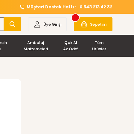
Müşteri Destek Hattı :
0 543 213 42 82
Üye Girişi
Sepetim
rcin
Ambalaj
Çok Al
Tüm
ı
Malzemeleri
Az Öde!
Ürünler