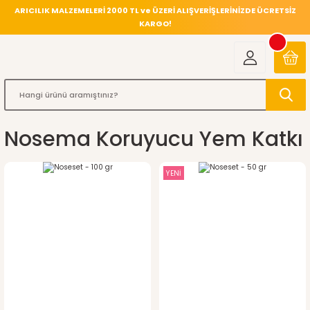
ARICILIK MALZEMELERİ 2000 TL ve ÜZERİ ALIŞVERİŞLERİNİZDE ÜCRETSİZ
KARGO!
Nosema Koruyucu Yem Katkı
YENİ