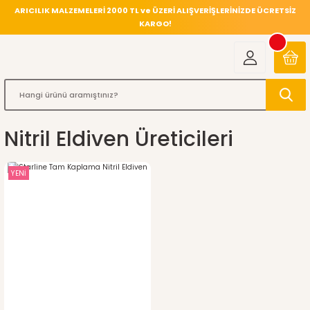
ARICILIK MALZEMELERİ 2000 TL ve ÜZERİ ALIŞVERİŞLERİNİZDE ÜCRETSİZ
KARGO!
Nitril Eldiven Üreticileri
YENİ