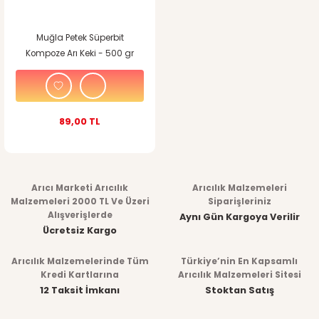
Muğla Petek Süperbit
Kompoze Arı Keki - 500 gr
89,00 TL
Arıcı Marketi Arıcılık
Arıcılık Malzemeleri
Malzemeleri 2000 TL Ve Üzeri
Siparişleriniz
Alışverişlerde
Aynı Gün Kargoya Verilir
Ücretsiz Kargo
Arıcılık Malzemelerinde Tüm
Türkiye’nin En Kapsamlı
Kredi Kartlarına
Arıcılık Malzemeleri Sitesi
12 Taksit İmkanı
Stoktan Satış