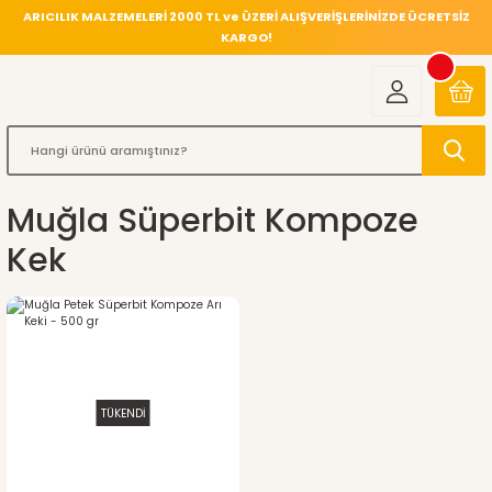
ARICILIK MALZEMELERİ 2000 TL ve ÜZERİ ALIŞVERİŞLERİNİZDE ÜCRETSİZ
KARGO!
Muğla Süperbit Kompoze
Kek
TÜKENDİ