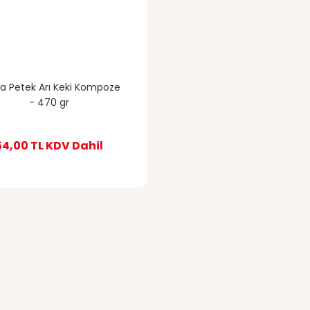
a Petek Arı Keki Kompoze
- 470 gr
54,00 TL
KDV Dahil