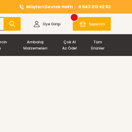
Müşteri Destek Hattı :
0 543 213 42 82
Üye Girişi
Sepetim
rcin
Ambalaj
Çok Al
Tüm
ı
Malzemeleri
Az Öde!
Ürünler