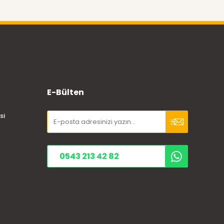
E-Bülten
si
0543 213 42 82