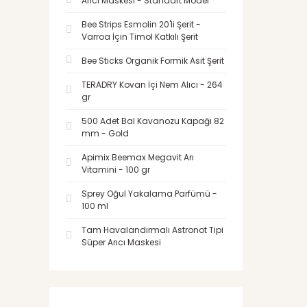
Arıcı Maskesi - Standart Model
Bee Strips Esmolin 20'li Şerit -
Varroa İçin Timol Katkılı Şerit
Bee Sticks Organik Formik Asit Şerit
TERADRY Kovan İçi Nem Alıcı - 264
gr
500 Adet Bal Kavanozu Kapağı 82
mm - Gold
Apimix Beemax Megavit Arı
Vitamini - 100 gr
Sprey Oğul Yakalama Parfümü -
100 ml
Tam Havalandırmalı Astronot Tipi
Süper Arıcı Maskesi