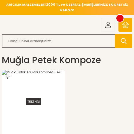
ARICILIK MALZEMELERİ 2000 TL ve ÜZERİ ALIŞVERİŞLERİNİZDE ÜCRETSİZ
KARGO!
Muğla Petek Kompoze
TÜKENDİ