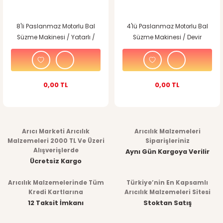
8'li Paslanmaz Motorlu Bal
4'lü Paslanmaz Motorlu Bal
Süzme Makinesi / Yatarlı /
Süzme Makinesi / Devir
Zaman Ayarlı / Tam
Kontrollü
Otomatik / Lcd Ekran
0,00 TL
0,00 TL
Arıcı Marketi Arıcılık
Arıcılık Malzemeleri
Malzemeleri 2000 TL Ve Üzeri
Siparişleriniz
Alışverişlerde
Aynı Gün Kargoya Verilir
Ücretsiz Kargo
Arıcılık Malzemelerinde Tüm
Türkiye’nin En Kapsamlı
Kredi Kartlarına
Arıcılık Malzemeleri Sitesi
12 Taksit İmkanı
Stoktan Satış