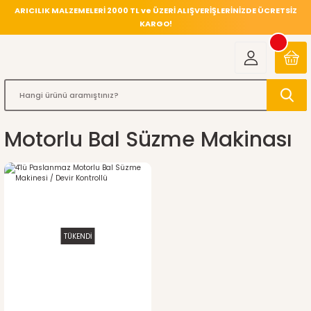
ARICILIK MALZEMELERİ 2000 TL ve ÜZERİ ALIŞVERİŞLERİNİZDE ÜCRETSİZ
KARGO!
Motorlu Bal Süzme Makinası
TÜKENDİ