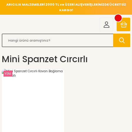
ARICILIK MALZEMELERİ 2000 TL ve ÜZERİ ALIŞVERİŞLERİNİZDE ÜCRETSİZ
KARGO!
Mini Spanzet Cırcırlı
YENİ