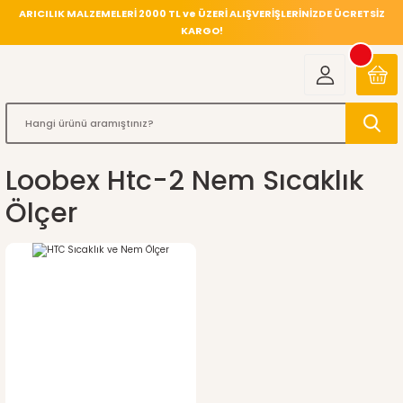
ARICILIK MALZEMELERİ 2000 TL ve ÜZERİ ALIŞVERİŞLERİNİZDE ÜCRETSİZ
KARGO!
Loobex Htc-2 Nem Sıcaklık
Ölçer