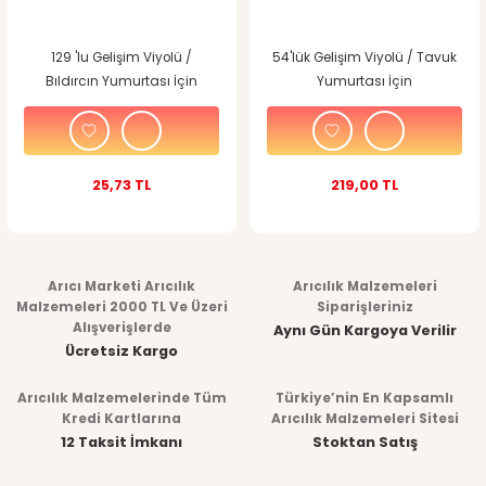
129 'lu Gelişim Viyolü /
54'lük Gelişim Viyolü / Tavuk
Bıldırcın Yumurtası İçin
Yumurtası İçin
25,73 TL
219,00 TL
Arıcı Marketi Arıcılık
Arıcılık Malzemeleri
Malzemeleri 2000 TL Ve Üzeri
Siparişleriniz
Alışverişlerde
Aynı Gün Kargoya Verilir
Ücretsiz Kargo
Arıcılık Malzemelerinde Tüm
Türkiye’nin En Kapsamlı
Kredi Kartlarına
Arıcılık Malzemeleri Sitesi
12 Taksit İmkanı
Stoktan Satış