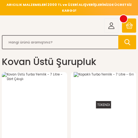
ARICILIK MALZEMELERİ 2000 TL ve ÜZERİ ALIŞVERİŞLERİNİZDE ÜCRETSİZ
KARGO!
Kovan Üstü Şurupluk
TÜKENDİ