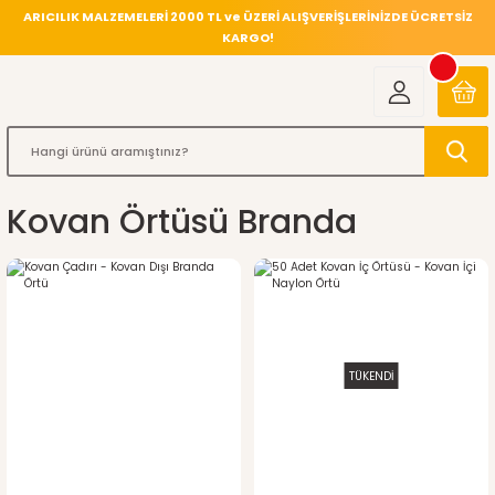
ARICILIK MALZEMELERİ 2000 TL ve ÜZERİ ALIŞVERİŞLERİNİZDE ÜCRETSİZ
KARGO!
Kovan Örtüsü Branda
TÜKENDİ