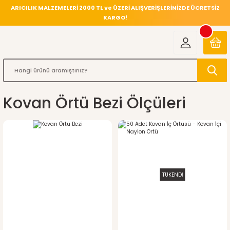
ARICILIK MALZEMELERİ 2000 TL ve ÜZERİ ALIŞVERİŞLERİNİZDE ÜCRETSİZ
KARGO!
Kovan Örtü Bezi Ölçüleri
TÜKENDİ