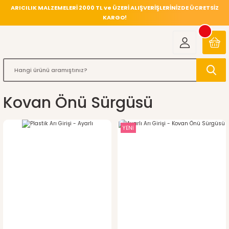
ARICILIK MALZEMELERİ 2000 TL ve ÜZERİ ALIŞVERİŞLERİNİZDE ÜCRETSİZ
KARGO!
Kovan Önü Sürgüsü
YENİ