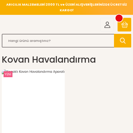
ARICILIK MALZEMELERİ 2000 TL ve ÜZERİ ALIŞVERİŞLERİNİZDE ÜCRETSİZ
KARGO!
Kovan Havalandırma
YENİ