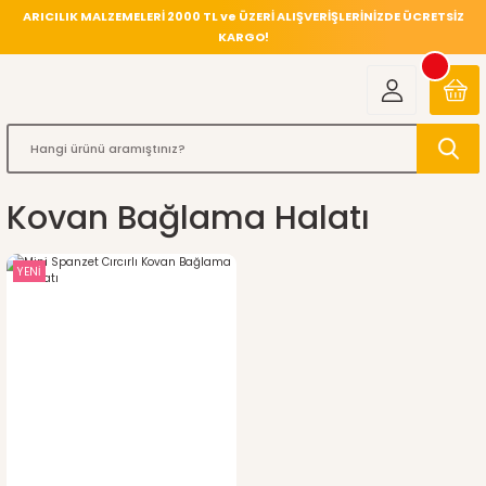
ARICILIK MALZEMELERİ 2000 TL ve ÜZERİ ALIŞVERİŞLERİNİZDE ÜCRETSİZ
KARGO!
Kovan Bağlama Halatı
YENİ