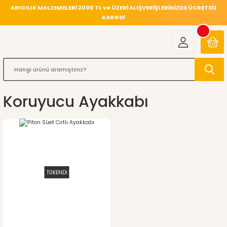
ARICILIK MALZEMELERİ 2000 TL ve ÜZERİ ALIŞVERİŞLERİNİZDE ÜCRETSİZ
KARGO!
Koruyucu Ayakkabı
TÜKENDİ