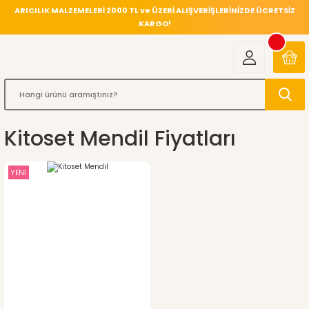
ARICILIK MALZEMELERİ 2000 TL ve ÜZERİ ALIŞVERİŞLERİNİZDE ÜCRETSİZ
KARGO!
Kitoset Mendil Fiyatları
YENİ