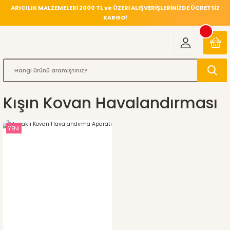
ARICILIK MALZEMELERİ 2000 TL ve ÜZERİ ALIŞVERİŞLERİNİZDE ÜCRETSİZ
KARGO!
Kışın Kovan Havalandırması
YENİ