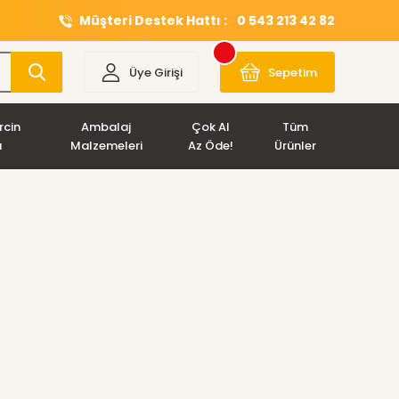
Müşteri Destek Hattı :
0 543 213 42 82
Üye Girişi
Sepetim
rcin
Ambalaj
Çok Al
Tüm
ı
Malzemeleri
Az Öde!
Ürünler