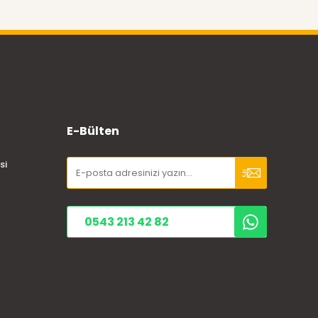
E-Bülten
si
0543 213 42 82