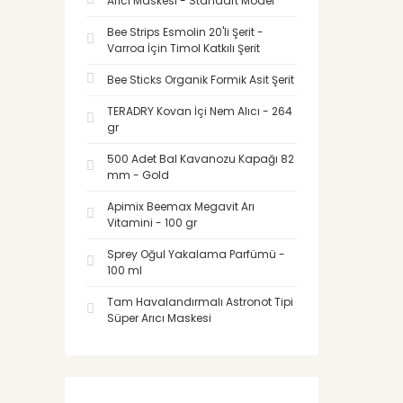
Arıcı Maskesi - Standart Model
Bee Strips Esmolin 20'li Şerit -
Varroa İçin Timol Katkılı Şerit
Bee Sticks Organik Formik Asit Şerit
TERADRY Kovan İçi Nem Alıcı - 264
gr
500 Adet Bal Kavanozu Kapağı 82
mm - Gold
Apimix Beemax Megavit Arı
Vitamini - 100 gr
Sprey Oğul Yakalama Parfümü -
100 ml
Tam Havalandırmalı Astronot Tipi
Süper Arıcı Maskesi