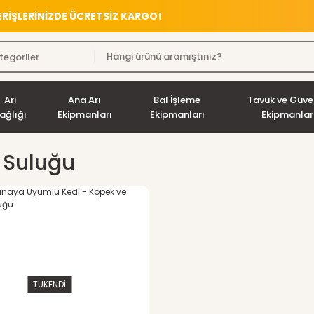
VERİŞLERİNİZDE ÜCRETSİZ KARGO!
Arı
Ana Arı
Bal İşleme
Tavuk ve Güve
ağlığı
Ekipmanları
Ekipmanları
Ekipmanlar
 Suluğu
TÜKENDİ