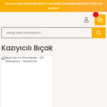
ARICILIK MALZEMELERİ 2000 TL ve ÜZERİ ALIŞVERİŞLERİNİZDE ÜCRETSİZ
KARGO!
Kazıyıcılı Bıçak