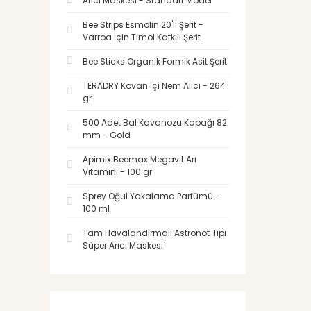
Arıcı Maskesi - Standart Model
Bee Strips Esmolin 20'li Şerit -
Varroa İçin Timol Katkılı Şerit
Bee Sticks Organik Formik Asit Şerit
TERADRY Kovan İçi Nem Alıcı - 264
gr
500 Adet Bal Kavanozu Kapağı 82
mm - Gold
Apimix Beemax Megavit Arı
Vitamini - 100 gr
Sprey Oğul Yakalama Parfümü -
100 ml
Tam Havalandırmalı Astronot Tipi
Süper Arıcı Maskesi