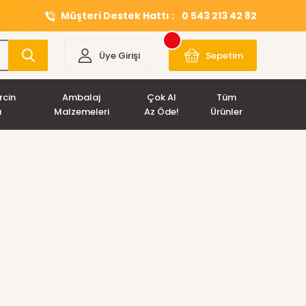
Müşteri Destek Hattı :
0 543 213 42 82
Üye Girişi
Sepetim
rcin
Ambalaj
Çok Al
Tüm
ı
Malzemeleri
Az Öde!
Ürünler