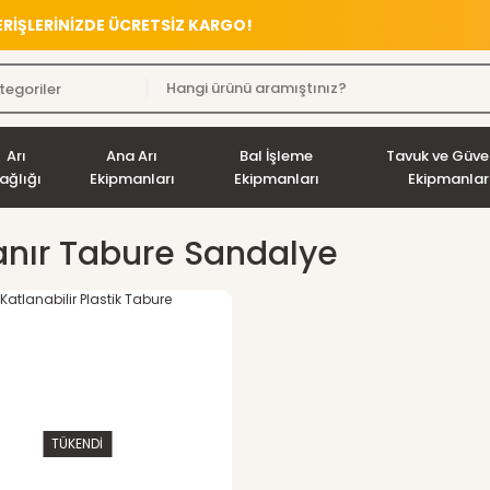
VERİŞLERİNİZDE ÜCRETSİZ KARGO!
Arı
Ana Arı
Bal İşleme
Tavuk ve Güve
ağlığı
Ekipmanları
Ekipmanları
Ekipmanlar
anır Tabure Sandalye
TÜKENDİ