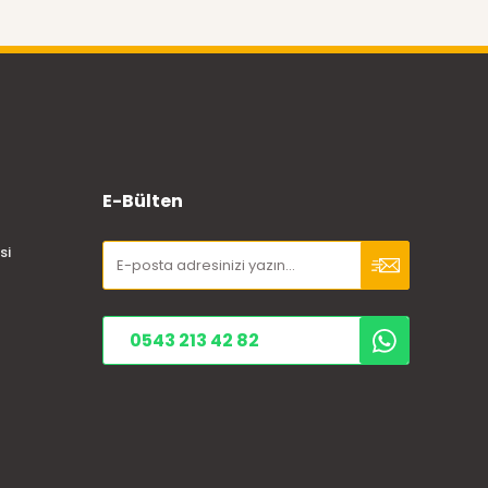
E-Bülten
si
0543 213 42 82