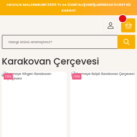
ARICILIK MALZEMELERİ 2000 TL ve ÜZERİ ALIŞVERİŞLERİNİZDE ÜCRETSİZ
KARGO!
Karakovan Çerçevesi
YENİ
YENİ