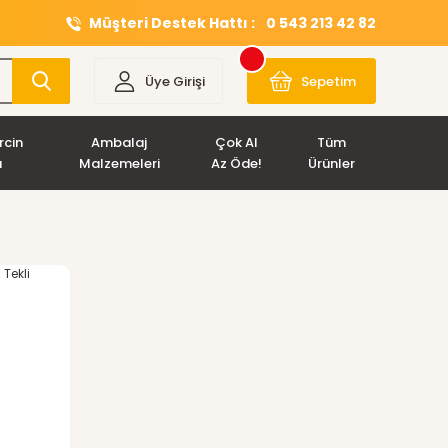
Müşteri Destek Hattı :
0 543 213 42 82
Üye Girişi
Sepetim
rcin
Ambalaj
Çok Al
Tüm
ı
Malzemeleri
Az Öde!
Ürünler