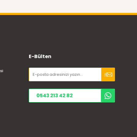
E-Bülten
si
0543 213 42 82