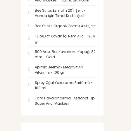
Arıcı Maskesi - Standart Model
Bee Strips Esmolin 20'li Şerit -
Varroa İçin Timol Katkılı Şerit
Bee Sticks Organik Formik Asit Şerit
TERADRY Kovan İçi Nem Alıcı - 264
gr
500 Adet Bal Kavanozu Kapağı 82
mm - Gold
Apimix Beemax Megavit Arı
Vitamini - 100 gr
Sprey Oğul Yakalama Parfümü -
100 ml
Tam Havalandırmalı Astronot Tipi
Süper Arıcı Maskesi